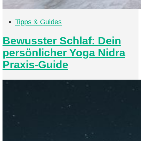
Tipps & Guides
Bewusster Schlaf: Dein
persönlicher Yoga Nidra
Praxis-Guide