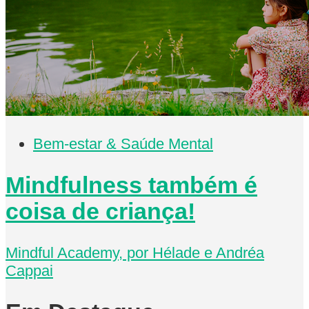
Bem-estar & Saúde Mental
Mindfulness também é
coisa de criança!
Mindful Academy, por Hélade e Andréa
Cappai