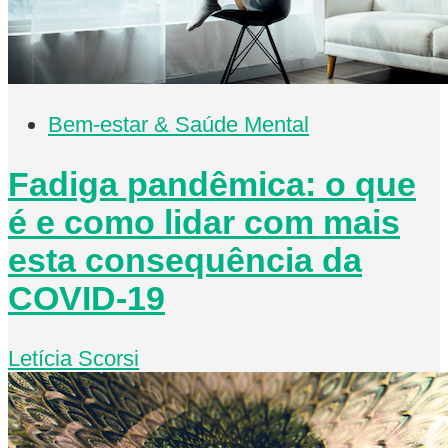
Bem-estar & Saúde Mental
Fadiga pandêmica: o que
é e como lidar com mais
esta consequência da
COVID-19
Letícia Scorsi